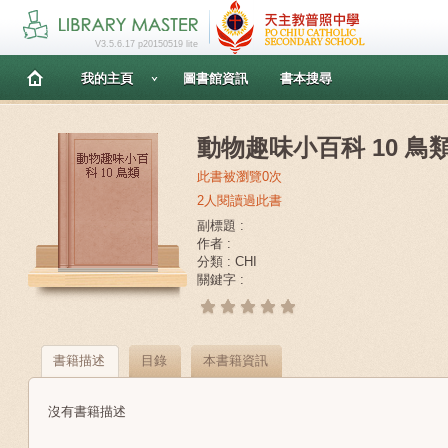
V3.5.6.17 p20150519 lite
我的主頁
圖書館資訊
書本搜尋
動物趣味小百科 10 鳥
此書被瀏覽0次
2人閱讀過此書
副標題 :
作者 :
分類 : CHI
關鍵字 :
書籍描述
目錄
本書籍資訊
沒有書籍描述