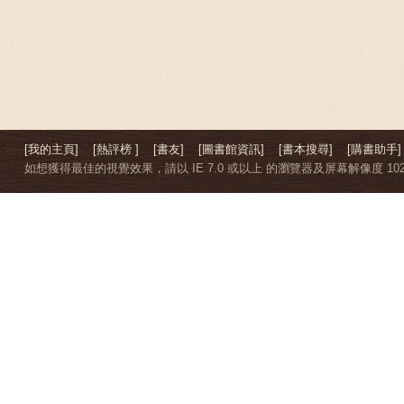
[我的主頁]
[熱評榜 ]
[書友]
[圖書館資訊]
[書本搜尋]
[購書助手]
如想獲得最佳的視覺效果，請以 IE 7.0 或以上 的瀏覽器及屏幕解像度 1024 