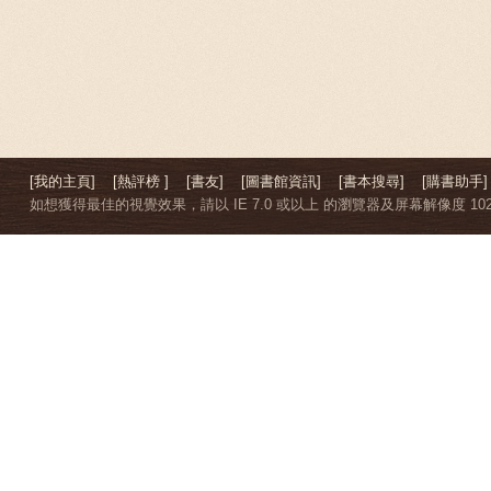
[我的主頁]
[熱評榜 ]
[書友]
[圖書館資訊]
[書本搜尋]
[購書助手]
如想獲得最佳的視覺效果，請以 IE 7.0 或以上 的瀏覽器及屏幕解像度 1024 