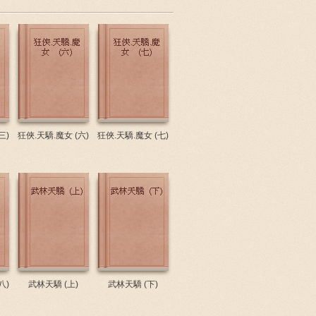
三)
狂俠.天驕.魔女 (六)
狂俠.天驕.魔女 (七)
八)
武林天驕 (上)
武林天驕 (下)