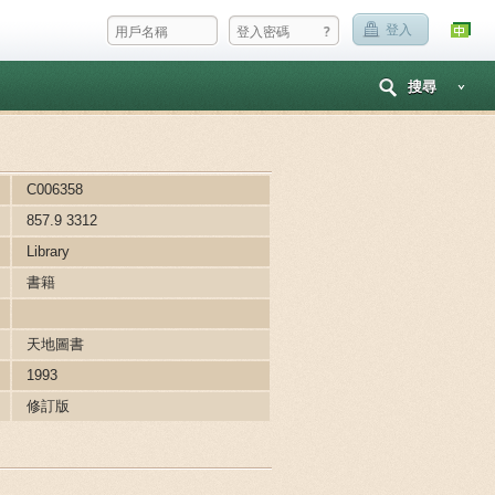
?
登入
搜尋
C006358
857.9 3312
Library
書籍
天地圖書
1993
修訂版