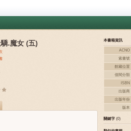
本書籍資訊
驕.魔女 (五)
ACNO
次
索書號
書
館藏位置
生
借閱分類
ISBN
出版商
出版年份
版本
關鍵字
(0)
類似的書籍