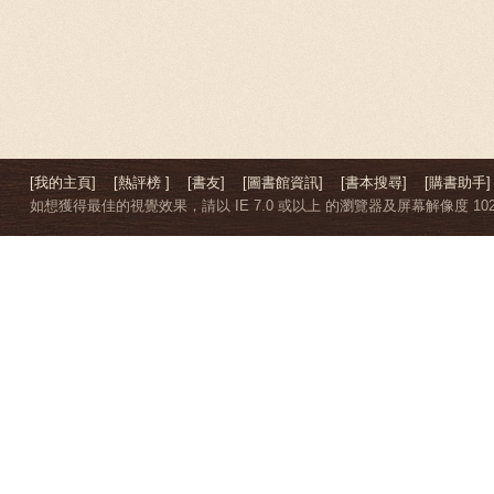
[我的主頁]
[熱評榜 ]
[書友]
[圖書館資訊]
[書本搜尋]
[購書助手]
如想獲得最佳的視覺效果，請以 IE 7.0 或以上 的瀏覽器及屏幕解像度 1024 