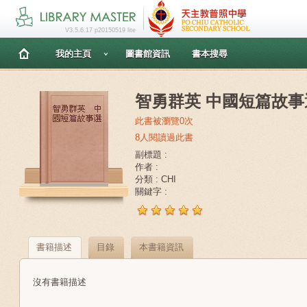
V3.5.6.17 p20150519 lite
我的主頁
圖書館資訊
書本搜尋
智勇群英 中國短篇故事
此書被瀏覽0次
8人閱讀過此書
副標題 :
作者 :
分類 : CHI
關鍵字 :
書籍描述
目錄
本書籍資訊
沒有書籍描述