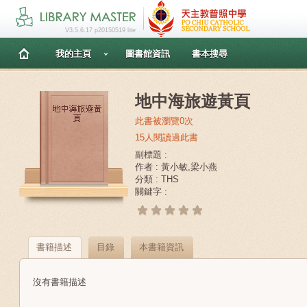
V3.5.6.17 p20150519 lite
我的主頁
圖書館資訊
書本搜尋
地中海旅遊黃頁
此書被瀏覽0次
15人閱讀過此書
副標題 :
作者 : 黃小敏,梁小燕
分類 : THS
關鍵字 :
書籍描述
目錄
本書籍資訊
沒有書籍描述