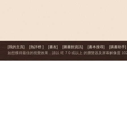
[我的主頁]
[熱評榜 ]
[書友]
[圖書館資訊]
[書本搜尋]
[購書助手]
如想獲得最佳的視覺效果，請以 IE 7.0 或以上 的瀏覽器及屏幕解像度 1024 