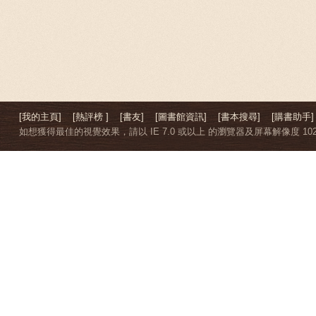
[我的主頁]
[熱評榜 ]
[書友]
[圖書館資訊]
[書本搜尋]
[購書助手]
如想獲得最佳的視覺效果，請以 IE 7.0 或以上 的瀏覽器及屏幕解像度 1024 