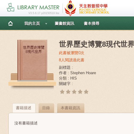
V3.5.6.17 p20150519 lite
我的主頁
圖書館資訊
書本搜尋
世界歷史博覽8現代世
此書被瀏覽0次
8人閱讀過此書
副標題 :
作者 : Stephen Hoare
分類 : HIS
關鍵字 :
書籍描述
目錄
本書籍資訊
沒有書籍描述