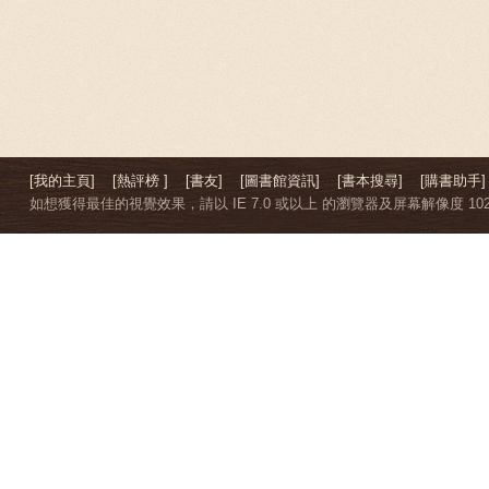
[我的主頁]
[熱評榜 ]
[書友]
[圖書館資訊]
[書本搜尋]
[購書助手]
如想獲得最佳的視覺效果，請以 IE 7.0 或以上 的瀏覽器及屏幕解像度 1024 