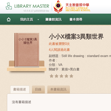
V3.5.6.17 p20150519 lite
我的主頁
圖書館資訊
書本搜尋
小小X檔案3異類世界
此書被瀏覽0次
4人閱讀過此書
副標題 : Still life drawing : standard exam 
作者 :
分類 : VA
關鍵字 : 素描>黑白畫
書籍描述
目錄
本書籍資訊
沒有書籍描述