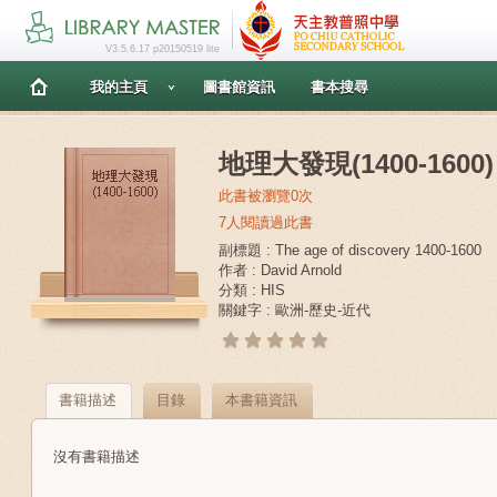
V3.5.6.17 p20150519 lite
我的主頁
圖書館資訊
書本搜尋
地理大發現(1400-1600)
此書被瀏覽0次
7人閱讀過此書
副標題 : The age of discovery 1400-1600
作者 : David Arnold
分類 : HIS
關鍵字 : 歐洲-歷史-近代
書籍描述
目錄
本書籍資訊
沒有書籍描述