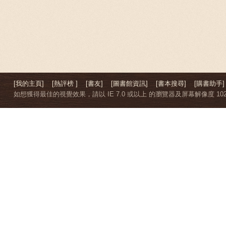
[我的主頁]
[熱評榜 ]
[書友]
[圖書館資訊]
[書本搜尋]
[購書助手]
如想獲得最佳的視覺效果，請以 IE 7.0 或以上 的瀏覽器及屏幕解像度 1024 