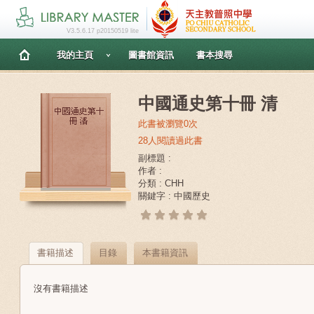
V3.5.6.17 p20150519 lite
我的主頁
圖書館資訊
書本搜尋
中國通史第十冊 清
此書被瀏覽0次
28人閱讀過此書
副標題 :
作者 :
分類 : CHH
關鍵字 : 中國歷史
書籍描述
目錄
本書籍資訊
沒有書籍描述