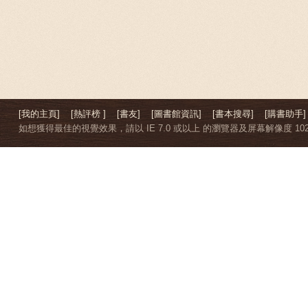
[我的主頁]
[熱評榜 ]
[書友]
[圖書館資訊]
[書本搜尋]
[購書助手]
如想獲得最佳的視覺效果，請以 IE 7.0 或以上 的瀏覽器及屏幕解像度 1024 