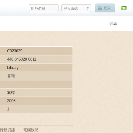
?
登入
搜尋
C023629
448.845029 0011
Library
書籍
旗標
2006
1
行動資訊
電腦軟體