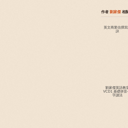
作者
劉家傑
相
英文商業信撰寫
訣
劉家傑英語教
VCD1 基礎拼音
字讀法