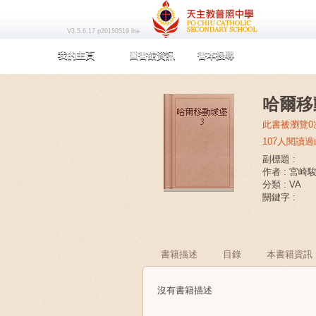
V3.5.6.17 p20150519 lite
我的主頁
圖書館資訊
書本搜尋
哈爾移
此書被瀏覽0
107人閱讀
副標題 :
作者 : 宮崎
分類 : VA
關鍵字 :
書籍描述
目錄
本書籍資訊
沒有書籍描述