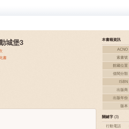
本書籍資訊
動城堡3
ACNO
次
索書號
過此書
館藏位置
駿
借閱分類
ISBN
出版商
出版年份
版本
關鍵字
(3)
行動電話