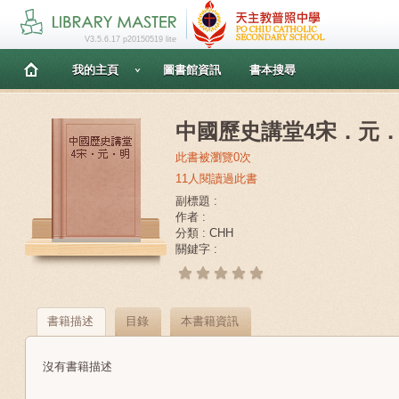
V3.5.6.17 p20150519 lite
我的主頁
圖書館資訊
書本搜尋
中國歷史講堂4宋．元
此書被瀏覽0次
11人閱讀過此書
副標題 :
作者 :
分類 : CHH
關鍵字 :
書籍描述
目錄
本書籍資訊
沒有書籍描述