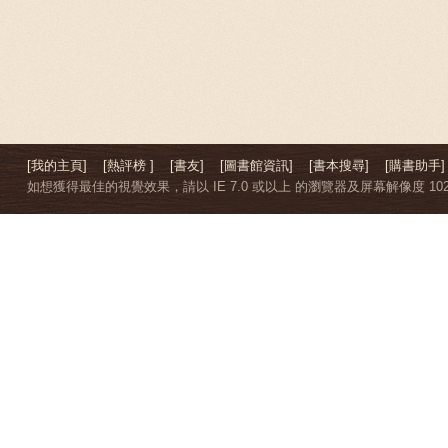
[我的主頁]
[熱評榜 ]
[書友]
[圖書館資訊]
[書本搜尋]
[購書助手]
如想獲得最佳的視覺效果，請以 IE 7.0 或以上 的瀏覽器及屏幕解像度 1024 