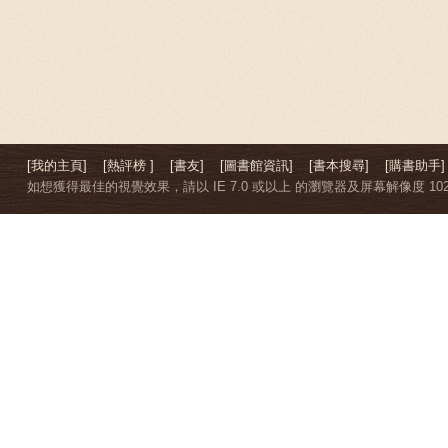
[我的主頁]
[熱評榜 ]
[書友]
[圖書館資訊]
[書本搜尋]
[購書助手]
如想獲得最佳的視覺效果，請以 IE 7.0 或以上 的瀏覽器及屏幕解像度 1024 