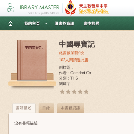
V3.5.6.17 p20150519 lite
我的主頁
圖書館資訊
書本搜尋
中國尋寶記
此書被瀏覽0次
102人閱讀過此書
副標題 :
作者 : Gomdori Co
分類 : THS
關鍵字 :
書籍描述
目錄
本書籍資訊
沒有書籍描述